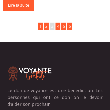
Lire la suite
1
2
3
4
5
6
Le don de voyance est une bénédiction. Les
personnes qui ont ce don on le devoir
d’aider son prochain.