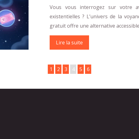
Vous vous interrogez sur votre a
existentielles ? L’univers de la voy
gratuit offre une alternative accessib
Lire la suite
1
2
3
4
5
6